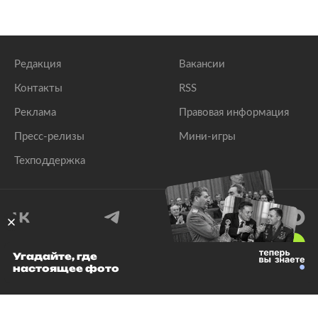
Редакция
Вакансии
Контакты
RSS
Реклама
Правовая информация
Пресс-релизы
Мини-игры
Техподдержка
18
+
Угадайте, где
настоящее фото
© 1999–2026 Все права защищены.
ООО «Лента.Ру»
Лента добра