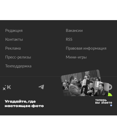
Редакция
Вакансии
Контакты
RSS
Реклама
Правовая информация
Пресс-релизы
Мини-игры
Техподдержка
18
+
Угадайте, где
настоящее фото
© 1999–2026 Все права защищены.
ООО «Лента.Ру»