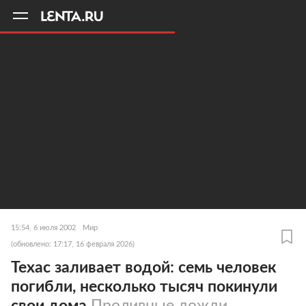
11
A
15:54, 6 июля 2002
Мир
(обновлено: 17:17, 16 февраля 2026)
Техас заливает водой: семь человек
погибли, несколько тысяч покинули
свои дома
Проливные дожди,