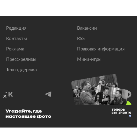
Редакция
Вакансии
Контакты
RSS
Реклама
Правовая информация
Пресс-релизы
Мини-игры
Техподдержка
18
+
Угадайте, где
настоящее фото
© 1999–2026 Все права защищены.
ООО «Лента.Ру»
Лента добра