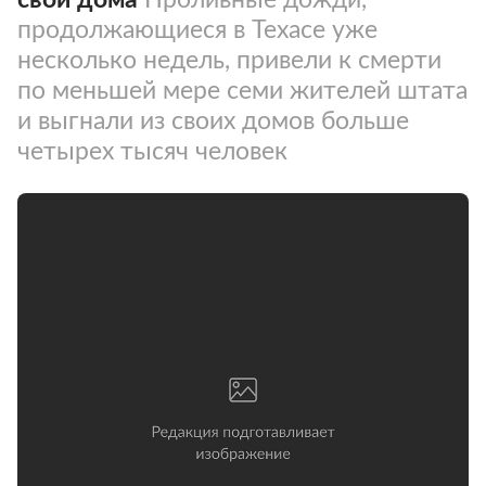
продолжающиеся в Техасе уже
несколько недель, привели к смерти
по меньшей мере семи жителей штата
и выгнали из своих домов больше
четырех тысяч человек