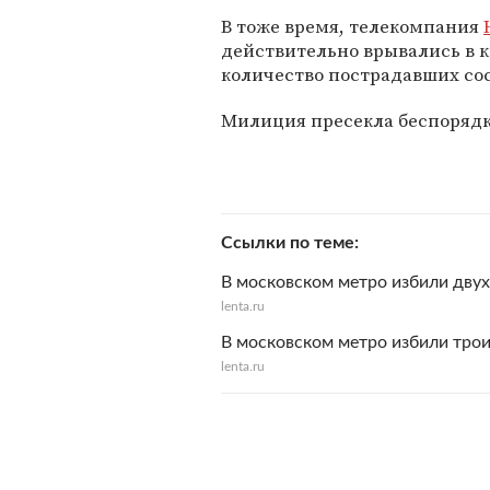
В тоже время, телекомпания
действительно врывались в к
количество пострадавших сос
Милиция пресекла беспорядк
Ссылки по теме
В московском метро избили дву
lenta.ru
В московском метро избили трои
lenta.ru