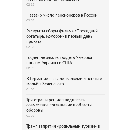
02:15
Названо число пенсионеров в России
02:06
Раскрыты сборы фильма «Последний
богатырь. Колобок» в первый день
проката
02:03
Госдеп не захотел видеть Умерова
послом Украины в США
02:02
В Германии назвали жалкими жалобы и
мольбы Зеленского
01:56
Три страны решили подписать
совместное соглашение в области
обороны
01:56
Трамп запретил «родильный туризм» в