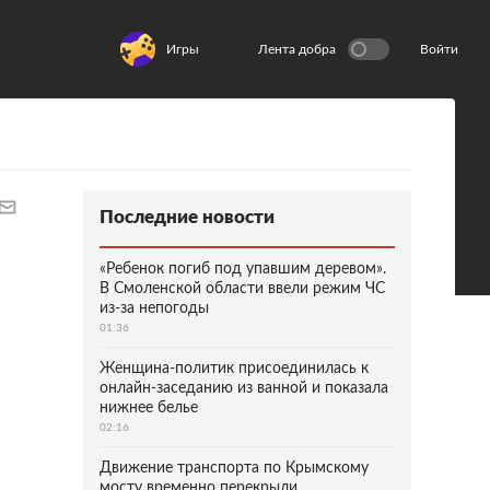
Игры
Лента добра
Войти
Последние новости
«Ребенок погиб под упавшим деревом».
В Смоленской области ввели режим ЧС
из-за непогоды
01:36
Женщина-политик присоединилась к
онлайн-заседанию из ванной и показала
нижнее белье
02:16
Движение транспорта по Крымскому
мосту временно перекрыли