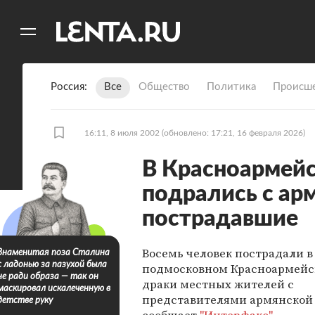
11
A
Россия
Все
Общество
Политика
Происше
16:11, 8 июля 2002
(обновлено: 17:21, 16 февраля 2026)
В Красноармей
подрались с ар
пострадавшие
Восемь человек пострадали в
Знаменитая поза Сталина
с ладонью за пазухой была
подмосковном Красноармейск
не ради образа — так он
драки местных жителей с
маскировал искалеченную в
представителями армянской
детстве руку