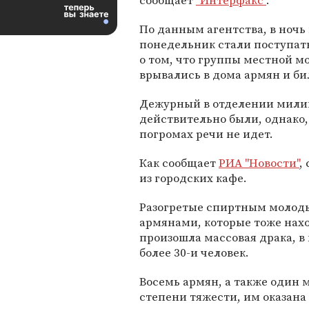
сообщает
"Интерфакс"
.
По данным агентства, в ночь
понедельник стали поступат
о том, что группы местной 
врывались в дома армян и би
Дежурный в отделении милиц
действительно были, однако, 
погромах речи не идет.
Как сообщает
РИА "Новости"
,
из городских кафе.
Разогретые спиртным молоды
армянами, которые тоже нахо
произошла массовая драка, в
более 30-и человек.
Восемь армян, а также один
степени тяжести, им оказан