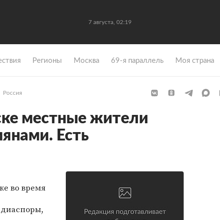
7 августа, 02:19
ствия
Регионы
Москва
69-я параллель
Моя страна
Россия
ске местные жители
мянами. Есть
е во время
 диаспоры,