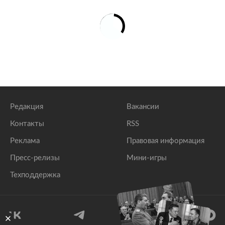
Редакция
Вакансии
Контакты
RSS
Реклама
Правовая информация
Пресс-релизы
Мини-игры
Техподдержка