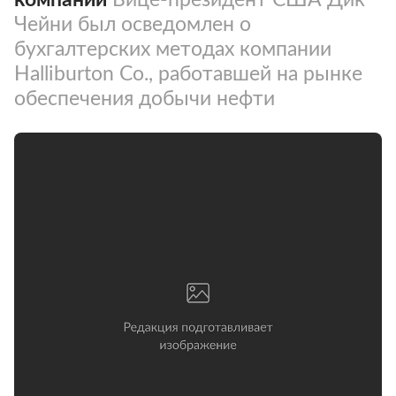
Чейни был осведомлен о
бухгалтерских методах компании
Halliburton Co., работавшей на рынке
обеспечения добычи нефти