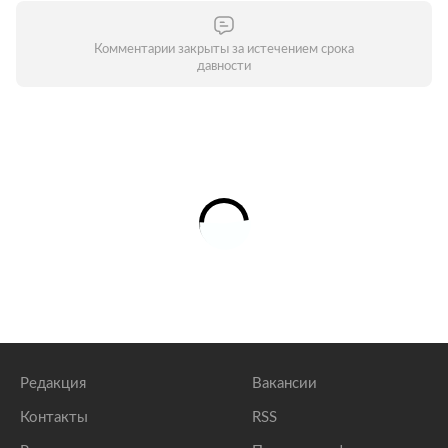
Комментарии закрыты за истечением срока
давности
Редакция
Вакансии
Контакты
RSS