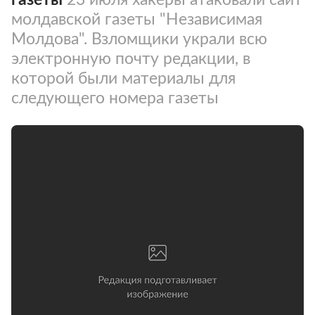
молдавской газеты "Независимая
Молдова". Взломщики украли всю
электронную почту редакции, в
которой были материалы для
следующего номера газеты