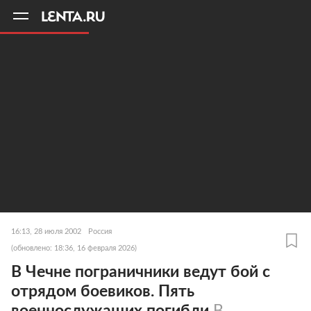
11
A
16:13, 28 июля 2002
Россия
(обновлено: 18:36, 16 февраля 2026)
В Чечне пограничники ведут бой с
отрядом боевиков. Пять
военнослужащих погибли
В