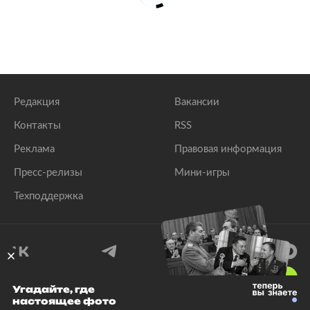
Редакция
Вакансии
Контакты
RSS
Реклама
Правовая информация
Пресс-релизы
Мини-игры
Техподдержка
18
+
Угадайте, где
настоящее фото
© 1999–2026 Все права защищены.
ООО «Лента.Ру»