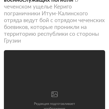
чеченском ущелье Кериго
пограничники Итум-Калинского
отряда ведут бой с отрядом чеченских
боевиков, которые проникли на
территорию республики со стороны
Грузии