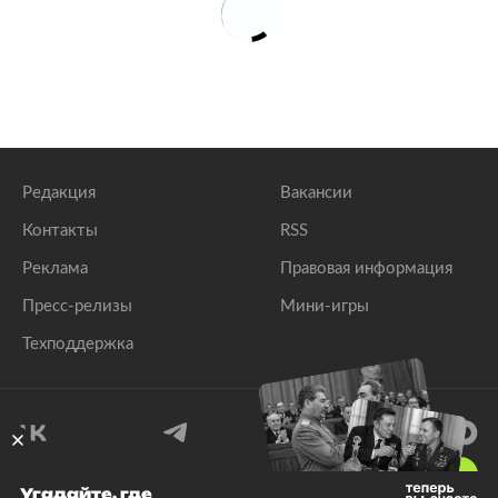
Редакция
Вакансии
Контакты
RSS
Реклама
Правовая информация
Пресс-релизы
Мини-игры
Техподдержка
18
+
Угадайте, где