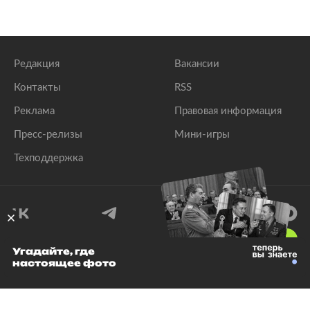
Редакция
Вакансии
Контакты
RSS
Реклама
Правовая информация
Пресс-релизы
Мини-игры
Техподдержка
18
+
Угадайте, где
настоящее фото
© 1999–2026 Все права защищены.
ООО «Лента.Ру»
Лента добра