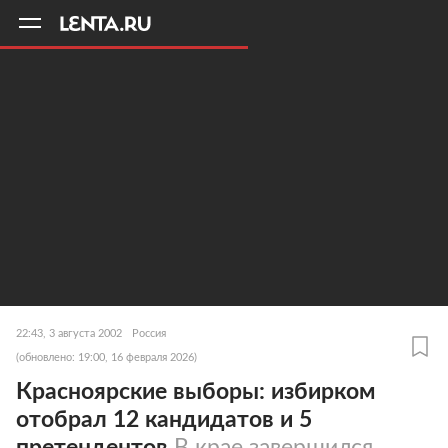
11
A
22:43, 3 августа 2002
Россия
(обновлено: 19:00, 16 февраля 2026)
Красноярские выборы: избирком
отобрал 12 кандидатов и 5
претендентов
В крае завершился