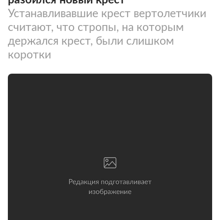
Устанавливавшие крест вертолетчики
считают, что стропы, на которым
держался крест, были слишком
коротки