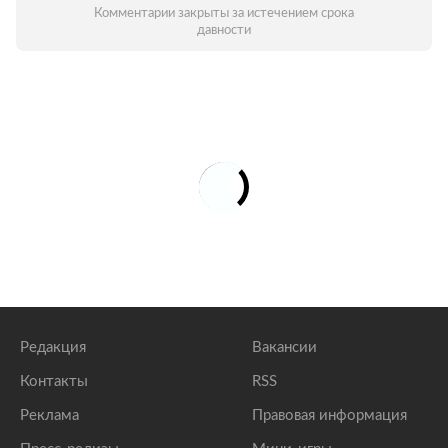
Комментарии закрыты за истечением срока
давности
Редакция
Вакансии
Контакты
RSS
Реклама
Правовая информация