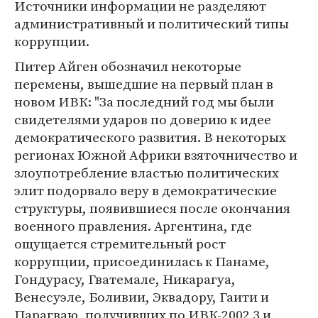
Источники информации не разделяют
административный и политический типы
коррупции.
Питер Айген обозначил некоторые
перемены, вышедшие на первый план в
новом ИВК: "За последний год мы были
свидетелями ударов по доверию к идее
демократического развития. В некоторых
регионах Южной Африки взяточничество и
злоупотребление властью политических
элит подорвало веру в демократические
структуры, появившиеся после окончания
военного правления. Аргентина, где
ощущается стремительный рост
коррупции, присоединилась к Пaнaме,
Гондурасу, Гватемале, Никарагуа,
Венесуэле, Боливии, Эквадору, Гаити и
Парагваю, получивших по ИВК-2002 3 и