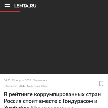
11
A
04:30, 29 августа 2002
Экономика
(обновлено: 20:47, 16 февраля 2026)
В рейтинге коррумпированных стран
Россия стоит вместе с Гондурасом и
Зимбабве
Международная