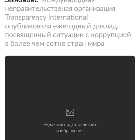
неправительственая организация
Transparency International
опубликовала ежегодный доклад,
посвященный ситуации с коррупцией
в более чем сотне стран мира