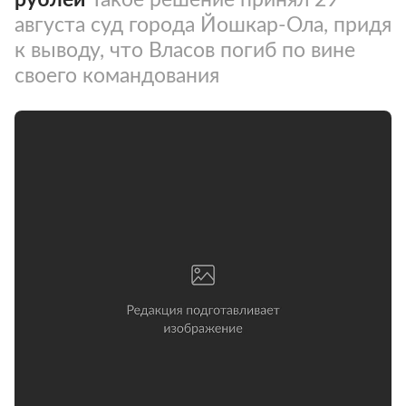
августа суд города Йошкар-Ола, придя
к выводу, что Власов погиб по вине
своего командования