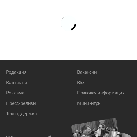
Редакция
Вакансии
Контакты
RSS
Реклама
Правовая информация
Пресс-релизы
Мини-игры
Техподдержка