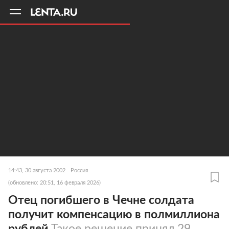
11
A
14:43, 30 августа 2002
Россия
(обновлено: 20:51, 16 февраля 2026)
Отец погибшего в Чечне солдата
получит компенсацию в полмиллиона
рублей
Такое решение принял 29