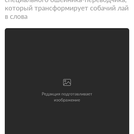
который трансформирует собачий лай
в слова