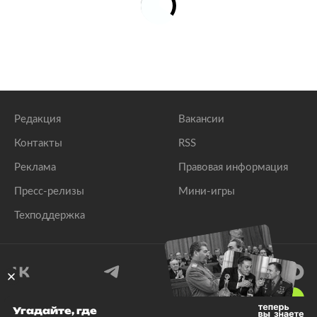
Редакция
Вакансии
Контакты
RSS
Реклама
Правовая информация
Пресс-релизы
Мини-игры
Техподдержка
18
+
Угадайте, где