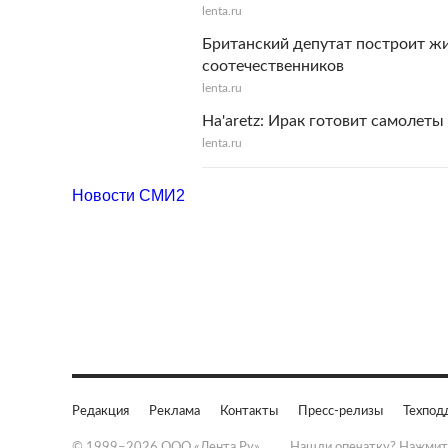
lenta.ru
Британский депутат построит ж
соотечественников
lenta.ru
Ha'aretz: Ирак готовит самолеты
lenta.ru
Новости СМИ2
Редакция
Реклама
Контакты
Пресс-релизы
Техпод
© 1999–2026 ООО «Лента.Ру»
Нашли опечатку? Нажмит