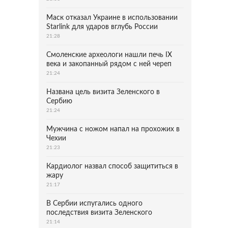
Маск отказал Украине в использовании
Starlink для ударов вглубь России
21:28
Смоленские археологи нашли печь IX
века и закопанный рядом с ней череп
21:24
Названа цель визита Зеленского в
Сербию
21:24
Мужчина с ножом напал на прохожих в
Чехии
21:23
Кардиолог назвал способ защититься в
жару
21:17
В Сербии испугались одного
последствия визита Зеленского
21:14