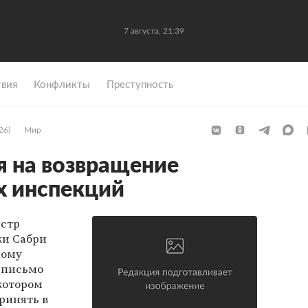
7 августа, 21:39
вия
Конфликты
Преступность
26)
Мир
я на возвращение
 инспекций
истр
жи Сабри
ному
 письмо
 котором
ринять в