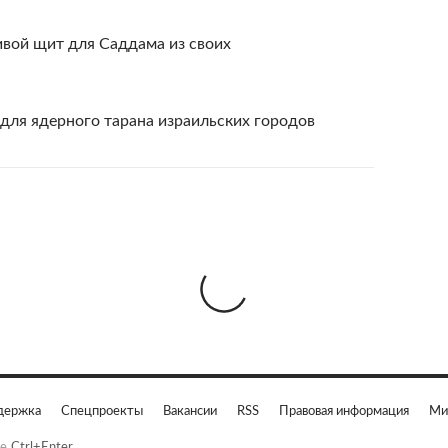
ивой щит для Саддама из своих
 для ядерного тарана израильских городов
держка
Спецпроекты
Вакансии
RSS
Правовая информация
Ми
е
Ctrl+Enter