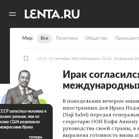
11
A
Мир
Все
Политика
Общество
Происшест
07:11, 17 сентября 2002
(обновлено: 22:26, 16 февраля 20
Ирак согласилс
международных
В понедельник вечером мин
иностранных дел Ирака Над
СССР запустил человека в
(Naji Sabri) передал генераль
космос раньше, чем по
секретарю ООН Кофи Аннану
всему США разрешили
руководства своей страны, в
межрасовые браки
выражена готовность вновь п