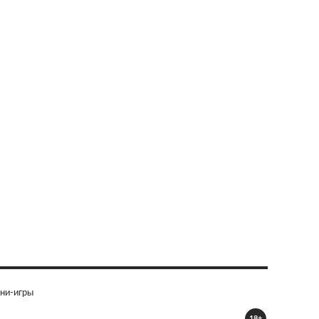
ни-игры
18+