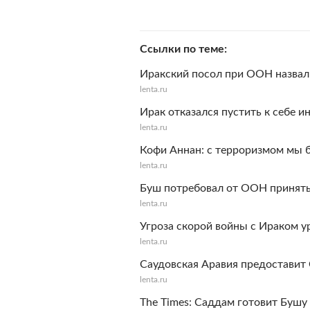
Ссылки по теме
Иракский посол при ООН назва
lenta.ru
Ирак отказался пустить к себе 
lenta.ru
Кофи Аннан: с терроризмом мы б
lenta.ru
Буш потребовал от ООН принят
lenta.ru
Угроза скорой войны с Ираком 
lenta.ru
Саудовская Аравия предоставит
lenta.ru
The Times: Саддам готовит Бушу