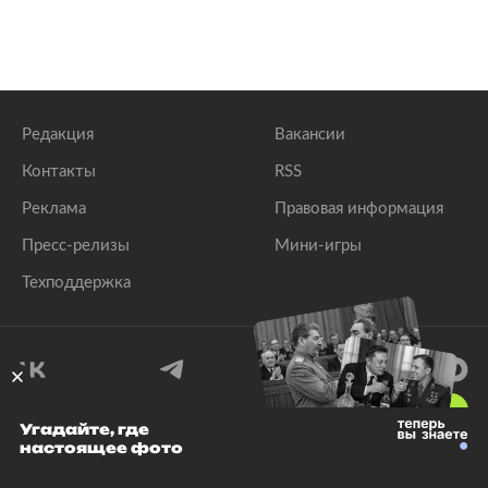
Редакция
Вакансии
Контакты
RSS
Реклама
Правовая информация
Пресс-релизы
Мини-игры
Техподдержка
18
+
Угадайте, где
настоящее фото
© 1999–2026 Все права защищены.
ООО «Лента.Ру»