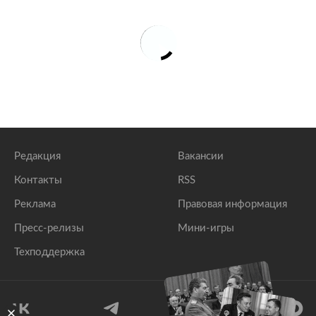
Редакция
Вакансии
Контакты
RSS
Реклама
Правовая информация
Пресс-релизы
Мини-игры
Техподдержка