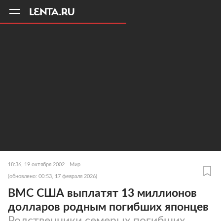
11
A
18:36, 19 октября 2002
Мир
(обновлено: 00:53, 17 февраля 2026)
ВМС США выплатят 13 миллионов
долларов родным погибших японцев
Родственники семерых погибших,