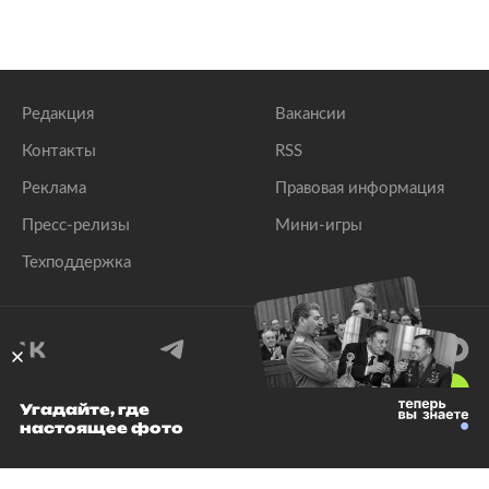
Редакция
Вакансии
Контакты
RSS
Реклама
Правовая информация
Пресс-релизы
Мини-игры
Техподдержка
18
+
Угадайте, где
настоящее фото
© 1999–2026 Все права защищены.
ООО «Лента.Ру»