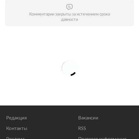
Комментарии закрыты за истечением срока
давности
Редакция
Вакансии
Контакты
RSS