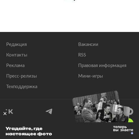
Редакция
Вакансии
Контакты
RSS
Реклама
Правовая информация
Пресс-релизы
Мини-игры
Техподдержка
18
+
Угадайте, где
настоящее фото
© 1999–2026 Все права защищены.
ООО «Лента.Ру»