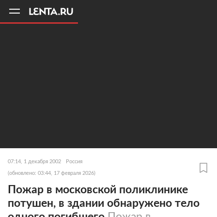
11
A
07:14, 1 декабря 2002
Россия
(обновлено: 03:44, 17 февраля 2026)
Пожар в московской поликлинике
потушен, в здании обнаружено тело
одного погибшего
Пожар в