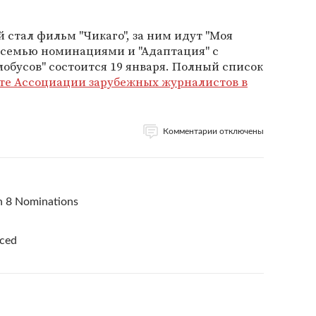
стал фильм "Чикаго", за ним идут "Моя
с семью номинациями и "Адаптация" с
лобусов" состоится 19 января. Полный список
те Ассоциации зарубежных журналистов в
Комментарии отключены
h 8 Nominations
nced