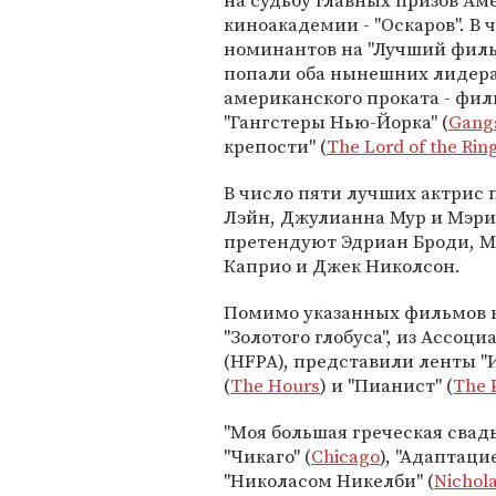
на судьбу главных призов Ам
киноакадемии - "Оскаров". В 
номинантов на "Лучший филь
попали оба нынешних лидер
американского проката - фи
"Гангстеры Нью-Йорка" (
Gangs
крепости" (
The Lord of the Ri
В число пяти лучших актрис
Лэйн, Джулианна Мур и Мэрил
претендуют Эдриан Броди, М
Каприо и Джек Николсон.
Помимо указанных фильмов н
"Золотого глобуса", из Ассо
(HFPA), представили ленты "
(
The Hours
) и "Пианист" (
The P
"Моя большая греческая свадь
"Чикаго" (
Chicago
), "Адаптацие
"Николасом Никелби" (
Nichol