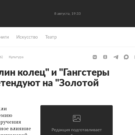
8 августа, 19:33
ниги
Искусство
Театр
6)
Культура
лин колец" и "Гангстеры
тендуют на "Золотой
ыли
ремию
 вручения
ьное влияние