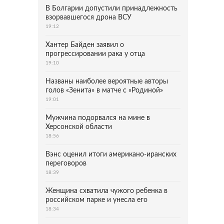
В Болгарии допустили принадлежность
взорвавшегося дрона ВСУ
19:12
Хантер Байден заявил о
прогрессировании рака у отца
19:10
Названы наиболее вероятные авторы
голов «Зенита» в матче с «Родиной»
19:01
Мужчина подорвался на мине в
Херсонской области
18:56
Вэнс оценил итоги американо-иранских
переговоров
18:39
Женщина схватила чужого ребенка в
российском парке и унесла его
18:34