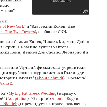
ериканской
число
м года"
а
льмы
 of New York
) и "Властелин Колец: Две
ngs: The Two Towers
), сообщает CNN.
 попали Сальма Хайек, Николь Кидман, Дайан
 Стрип. На звание лучшего актера
айкл Кейн, Дэниэл Дэй-Люьис, Леонардо Ди
а звание "Лучший фильм года" учредители
циации зарубежных журналистов в Голливуде
История Шмидта" (
About Schmidt
), "Времена"
ianist
).
ба" (
My Big Fat Greek Wedding
) наряду с
й" (
Adaptation
), "О парне" (
About a Boy
) и
as Nickleby
) претендует на право называться