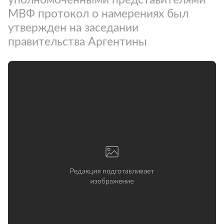
МВФ протокол о намерениях был
утвержден на заседании
правительства Аргентины