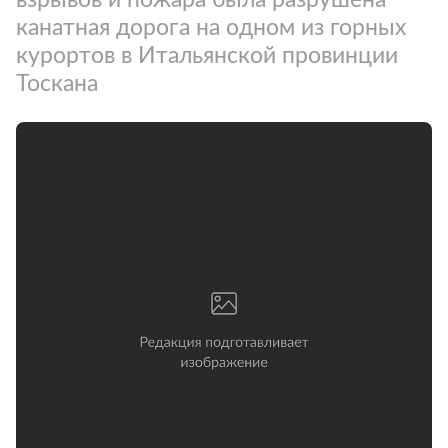
канатная дорога на одном из горных
курортов в Итальянской провинции
Тоскана