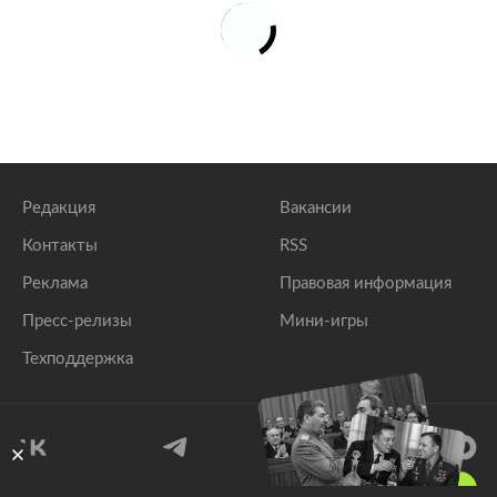
Редакция
Вакансии
Контакты
RSS
Реклама
Правовая информация
Пресс-релизы
Мини-игры
Техподдержка
18
+