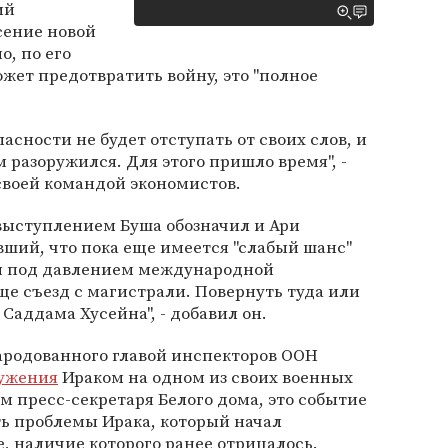
ий
сение новой
о, по его
ожет предотвратить войну, это "полное
асности не будет отступать от своих слов, и
 разоружился. Для этого пришло время", -
 своей командой экономистов.
выступлением Буша обозначил и Ари
вивший, что пока еще имеется "слабый шанс"
тся под давлением международной
ще съезд с магистрали. Повернуть туда или
 Саддама Хусейна", - добавил он.
ародованного главой инспекторов ООН
ружения
Ираком на одном из своих военных
ам пресс-секретаря Белого дома, это событие
ь проблемы Ирака, который начал
 наличие которого ранее отрицалось.