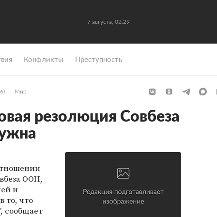
7 августа, 02:29
вия
Конфликты
Преступность
6)
Мир
овая резолюция Совбеза
нужна
д
отношении
вбеза ООН,
ей и
в то, что
, сообщает