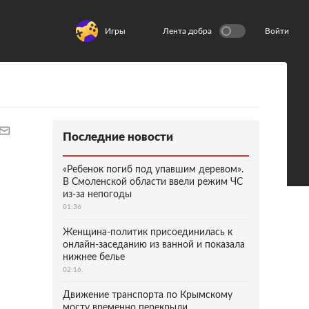
Игры
Лента добра
Войти
Последние новости
«Ребенок погиб под упавшим деревом».
В Смоленской области ввели режим ЧС
из-за непогоды
01:36
Женщина-политик присоединилась к
онлайн-заседанию из ванной и показала
нижнее белье
02:16
Движение транспорта по Крымскому
мосту временно перекрыли