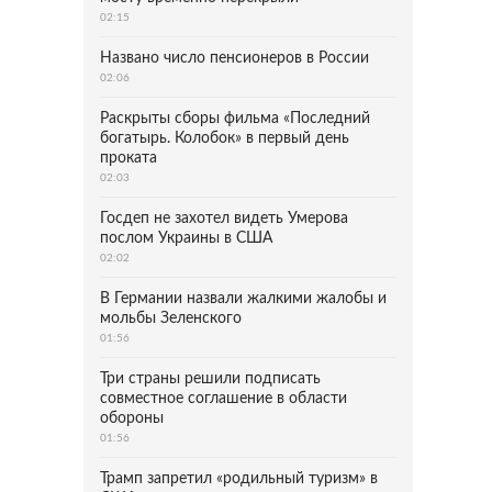
02:15
Названо число пенсионеров в России
02:06
Раскрыты сборы фильма «Последний
богатырь. Колобок» в первый день
проката
02:03
Госдеп не захотел видеть Умерова
послом Украины в США
02:02
В Германии назвали жалкими жалобы и
мольбы Зеленского
01:56
Три страны решили подписать
совместное соглашение в области
обороны
01:56
Трамп запретил «родильный туризм» в