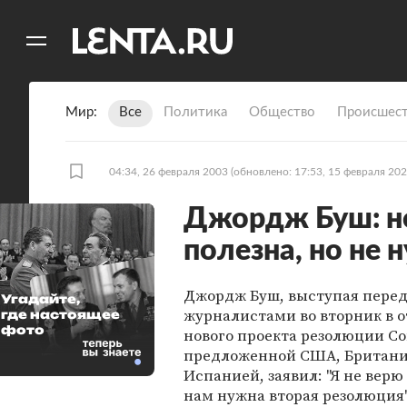
11
A
Мир
Все
Политика
Общество
Происшест
04:34, 26 февраля 2003
(обновлено: 17:53, 15 февраля 202
Джордж Буш: н
полезна, но не 
Джордж Буш, выступая пере
Угадайте,
журналистами во вторник в 
где настоящее
фото
нового проекта резолюции Со
предложенной США, Британи
Испанией, заявил: "Я не верю 
нам нужна вторая резолюция"