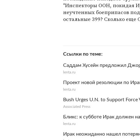
"Инспекторы ООН, покидая Ир
неучтенных боеприпасов под
остальные 399? Сколько еще 
Ссылки по теме
Саддам Хусейн предложил Джор
lenta.ru
Проект новой резолюции по Ира
lenta.ru
Bush Urges U.N. to Support Force V
Associated Press
Бликс: к субботе Ирак должен н
lenta.ru
Ирак неожиданно нашел потеря