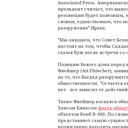
Associated Press. Американск
президент считает, что выне
резолюции будет полезным, н
словам, единственное, что м
разоружение" Ирака.
"Мы ожидаем, что Совет Безоп
настоит на том, чтобы Саддам
сказал Буш после встречи со
Позицию Белого дома перед 
Флейшер (Ari Fleischer), зая
на то, что Багдад разоружи
общественности. "Остается е
нет - все зависит от действий
Также Флейшер коснулся обн
Хансом Бликсом
факта обна
объектов бомб R-400. По слов
представляет самую сущност
неожиданно находить оружие,