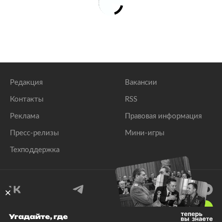
Редакция
Вакансии
Контакты
RSS
Реклама
Правовая информация
Пресс-релизы
Мини-игры
Техподдержка
18
+
Угадайте, где