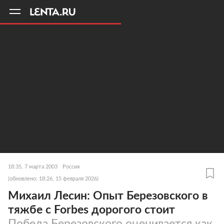
11
A
18:35, 7 марта 2003
Россия
(обновлено: 18:26, 15 февраля 2026)
Михаил Лесин: Опыт Березовского в
тяжбе с Forbes дорогого стоит
Победа Березовского оценивается как