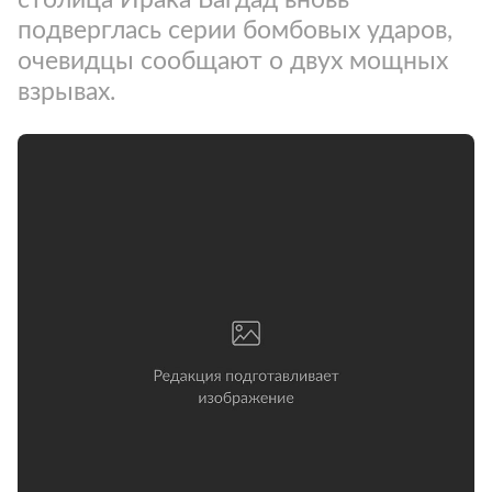
подверглась серии бомбовых ударов,
очевидцы сообщают о двух мощных
взрывах.