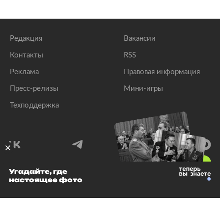
Редакция
Вакансии
Контакты
RSS
Реклама
Правовая информация
Пресс-релизы
Мини-игры
Техподдержка
18
+
Угадайте, где
настоящее фото
© 1999–2026 Все права защищены.
ООО «Лента.Ру»
Лента добра
деактивирована. Добро