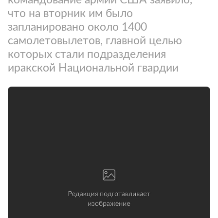
что на вторник им было
запланировано около 1400
самолетовылетов, главной целью
которых стали подразделения
иракской Национальной гвардии