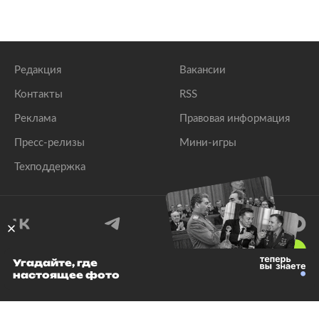
Редакция
Вакансии
Контакты
RSS
Реклама
Правовая информация
Пресс-релизы
Мини-игры
Техподдержка
18
+
Угадайте, где
настоящее фото
© 1999–2026 Все права защищены.
ООО «Лента.Ру»
Лента добра