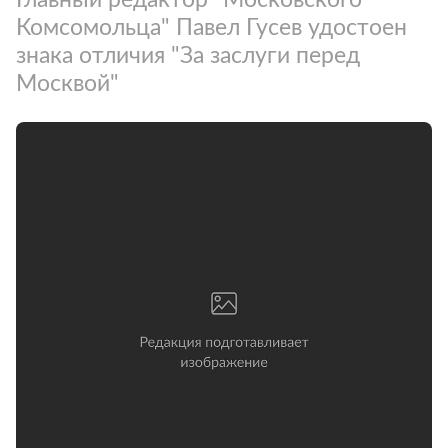
Комсомольца" Павел Гусев удостоен
знака отличия "За заслуги перед
Москвой"