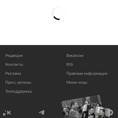
Редакция
Вакансии
Контакты
RSS
Реклама
Правовая информация
Пресс-релизы
Мини-игры
Техподдержка