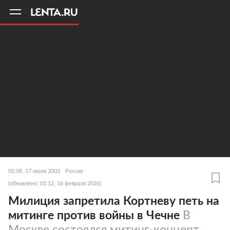
11
A
01:08, 17 июня 2003
Россия
(обновлено: 01:12, 16 февраля 2026)
Милиция запретила Кортневу петь на
митинге против войны в Чечне
В
Москве состоялся митинг-концерт