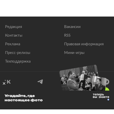
Редакция
Вакансии
Контакты
RSS
Реклама
Правовая информация
Пресс-релизы
Мини-игры
Техподдержка
18
+
Угадайте, где
настоящее фото
© 1999–2026 Все права защищены.
ООО «Лента.Ру»