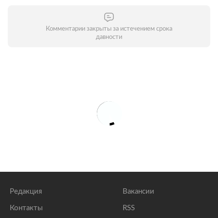
Комментарии закрыты за истечением срока
давности
Редакция
Вакансии
Контакты
RSS