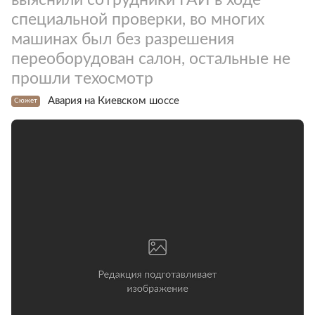
специальной проверки, во многих
машинах был без разрешения
переоборудован салон, остальные не
прошли техосмотр
Авария на Киевском шоссе
Сюжет