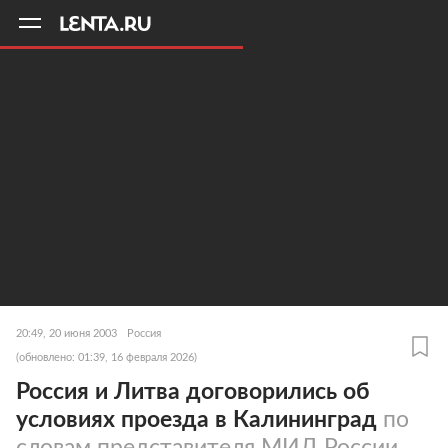
11
A
20:49, 20 июня 2003
Россия
(обновлено: 01:39, 16 февраля 2026)
Россия и Литва договорились об
условиях проезда в Калининград
по
словам представителя МИД России,