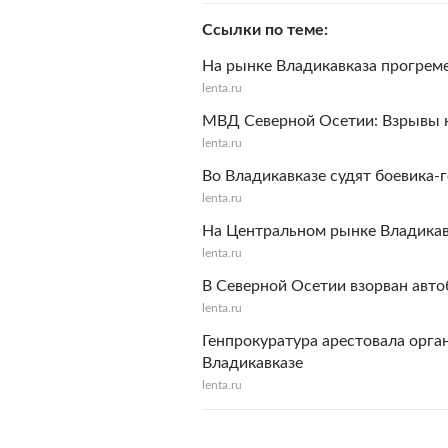
Ссылки по теме
На рынке Владикавказа прогрем
lenta.ru
МВД Северной Осетии: Взрывы н
lenta.ru
Во Владикавказе судят боевика-
lenta.ru
На Центральном рынке Владикав
lenta.ru
В Северной Осетии взорван авто
lenta.ru
Генпрокуратура арестовала орга
Владикавказе
lenta.ru