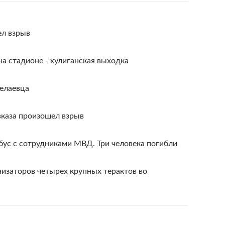
ел взрыв
а стадионе - хулиганская выходка
гелаевца
каза произошел взрыв
бус с сотрудниками МВД. Три человека погибли
низаторов четырех крупных терактов во