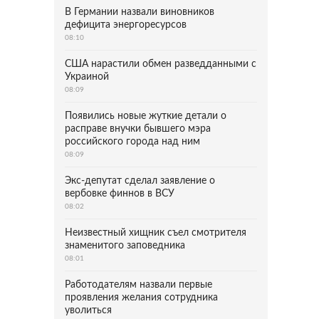
В Германии назвали виновников
дефицита энергоресурсов
08:10
США нарастили обмен разведданными с
Украиной
08:09
Появились новые жуткие детали о
расправе внучки бывшего мэра
российского города над ним
08:09
Экс-депутат сделал заявление о
вербовке финнов в ВСУ
08:02
Неизвестный хищник съел смотрителя
знаменитого заповедника
08:01
Работодателям назвали первые
проявления желания сотрудника
уволиться