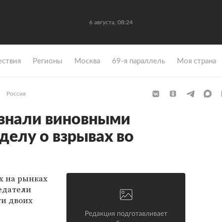
6 августа, 08:24
ствия
Регионы
Москва
69-я параллель
Моя страна
Россия
знали виновными
делу о взрывах во
х на рынках
едатели
ти двоих