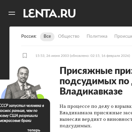
11
A
Россия
Все
Общество
Политика
Происше
15:53, 26 июня 2003
(обновлено: 02:15, 16 февраля 2026)
Присяжные при
подсудимых по 
Владикавказе
На процессе по делу о взрыва
СССР запустил человека в
космос раньше, чем по
Владикавказа присяжные зас
всему США разрешили
вынесли вердикт о виновнос
межрасовые браки
подсудимых.