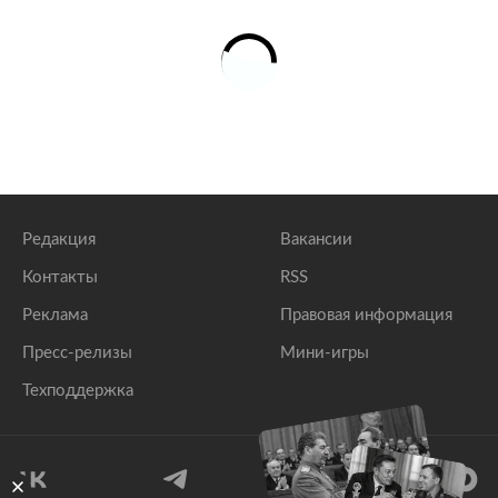
Редакция
Вакансии
Контакты
RSS
Реклама
Правовая информация
Пресс-релизы
Мини-игры
Техподдержка