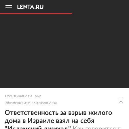
11
A
17:24, 8 июля 2003
Мир
(обновлено: 03:08, 16 февраля 2026)
Ответственность за взрыв жилого
дома в Израиле взял на себя
"Исламский джихад"
Как говорится в