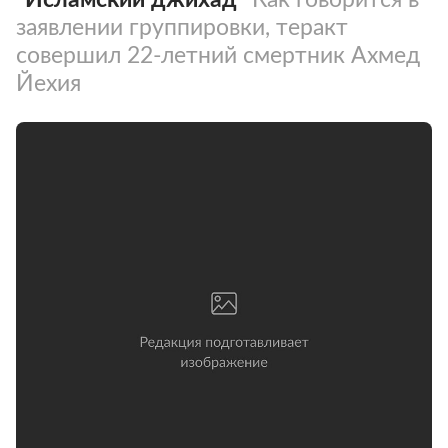
заявлении группировки, теракт
совершил 22-летний смертник Ахмед
Йехия