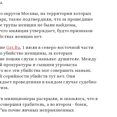
ы.
о округов Москвы, на территории которых
арк, также подтвердили, что за прошедшие
рке трупы женщин не были найдены,
 что милиция утверждает, будто признаков
ийствах женщин нет.
ние
Gzt.Ru
, 1 июля в северо-восточной части
но убийство женщины, за которым
кве пошли слухи о маньяке-душителе. Между
й прокуратуры и сыщики угрозыска
о все эти убийства мог совершить маньяк.
 серийности убийств тут нет. Они
ждает проведенная в каждом случае судебно-
иза.
тв милиционеры раскрыли, и оказалось, что в
совершил грабитель, а во втором - бомж,
 "на почве личных неприязненных