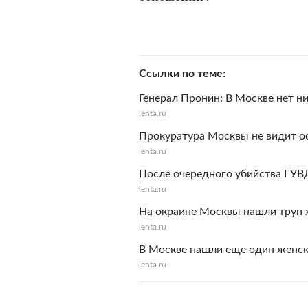
Ссылки по теме
Генерал Пронин: В Москве нет н
lenta.ru
Прокуратура Москвы не видит ос
lenta.ru
После очередного убийства ГУВ
lenta.ru
На окраине Москвы нашли труп 
lenta.ru
B Москве нашли еще один женски
lenta.ru