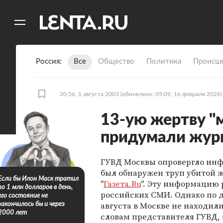
11
A
Россия
Все
Общество
Политика
Происше
20:56, 1 августа 2003
(обновлено: 05:09, 16 февраля 2026)
13-ую жертву "
придумали жур
ГУВД Москвы опровергло инф
был обнаружен труп убитой 
Если бы Илон Маск тратил
"
Газета.Ru
". Эту информацию 
по 1 млн долларов в день,
российских СМИ. Однако по 
его состояние не
августа в Москве не находил
закончилось бы и через
2000 лет
словам представителя ГУВД, 