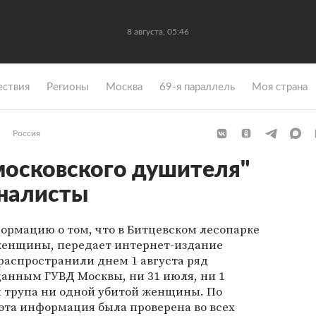
8 августа, 05:46
ствия
Регионы
Москва
69-я параллель
Моя страна
Россия
московского душителя"
налисты
ормацию о том, что в Битцевском лесопарке
женщины, передает интернет-издание
распространили днем 1 августа ряд
данным ГУВД Москвы, ни 31 июля, ни 1
и трупа ни одной убитой женщины. По
эта информация была проверена во всех