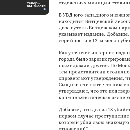
отделениях милиции столиц
В УВД юго-западного и южног
находится Битцевский лесоп
двое суток в Битцевском па
указывает издание. Добавим,
серийности в 12 за месяц уб
Как уточняет интернет-изда
города было зарегистрирова
последовали другие. По Мос
тем представители столично
опровергают утверждения, чт
Сыщики считают, что никакой
утверждают, что это подтвер
криминалистическая эксперт
Добавим, что два из 13 убийс
первом случае преступление 
который убил свою знакомую
отношений".