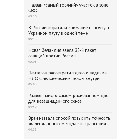
Назван «самый горячий» участок в зоне
СВО
05:20
В России обратили внимание на взятую
Украиной паузу в одной теме
05:13
Новая Зеландия ввела 35-й пакет
санкций против России
05:08
Пентагон рассекретил дело о падении
НЛО с человеческим телом внутри
05:03
Развеян миф о самом рискованном дне
для незащищенного секса
04:59
Врач назвала способ повысить точность
«календарного» метода контрацепции
04:53