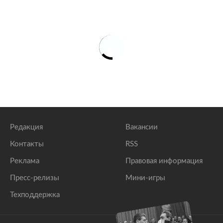
Редакция
Вакансии
Контакты
RSS
Реклама
Правовая информация
Пресс-релизы
Мини-игры
Техподдержка