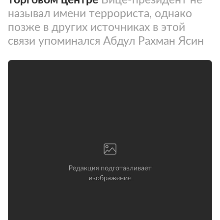
называл имени террориста, однако
позже в других источниках в этой
связи упоминался Абдул Рахман Ясин