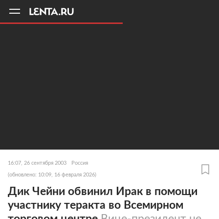
11
A
16:07, 26 сентября 2003
Россия
(обновлено: 10:09, 16 февраля 2026)
Дик Чейни обвинил Ирак в помощи
участнику теракта во Всемирном
торговом центре
Вице-президент не