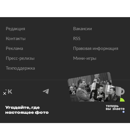
Редакция
Вакансии
Контакты
RSS
Реклама
Правовая информация
Пресс-релизы
Мини-игры
Техподдержка
18
+
Угадайте, где
настоящее фото
© 1999–2026 Все права защищены.
ООО «Лента.Ру»
Лента добра