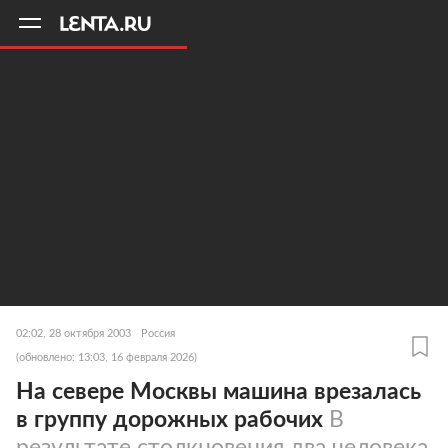
11
A
02:02, 28 октября 2003
Россия
(обновлено: 13:03, 16 февраля 2026)
На севере Москвы машина врезалась
в группу дорожных рабочих
В
результате столкновения два человека