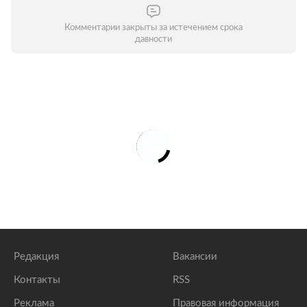
Комментарии закрыты за истечением срока
давности
Редакция
Вакансии
Контакты
RSS
Реклама
Правовая информация