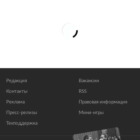
Редакция
Вакансии
Контакты
RSS
Реклама
Правовая информация
Пресс-релизы
Мини-игры
Техподдержка