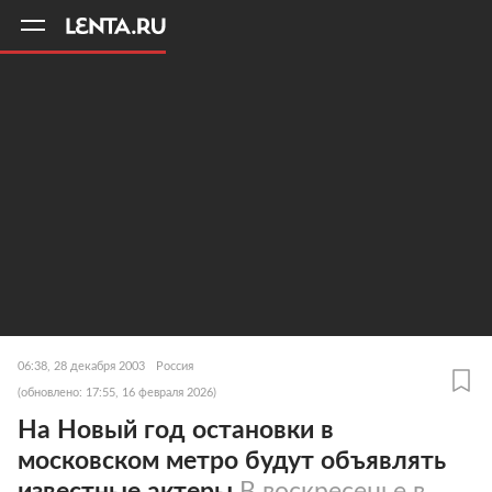
11
A
06:38, 28 декабря 2003
Россия
(обновлено: 17:55, 16 февраля 2026)
На Новый год остановки в
московском метро будут объявлять
известные актеры
В воскресенье в