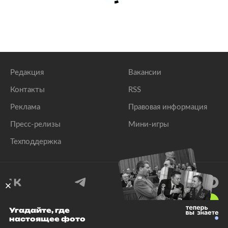
Редакция
Вакансии
Контакты
RSS
Реклама
Правовая информация
Пресс-релизы
Мини-игры
Техподдержка
18
+
Угадайте, где
настоящее фото
© 1999–2026 Все права защищены.
ООО «Лента.Ру»