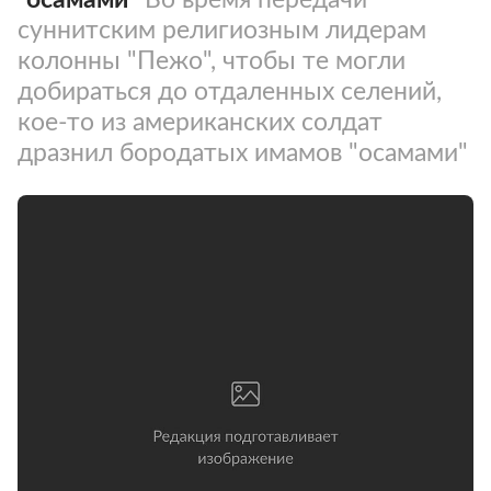
суннитским религиозным лидерам
колонны "Пежо", чтобы те могли
добираться до отдаленных селений,
кое-то из американских солдат
дразнил бородатых имамов "осамами"