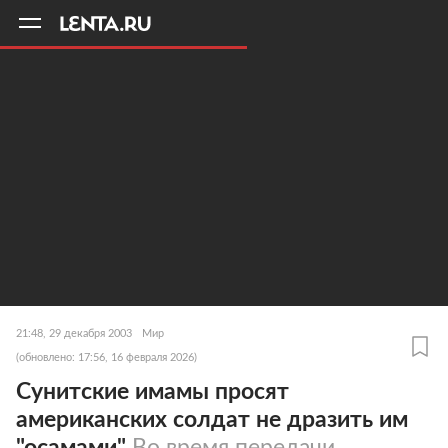
11
A
21:48, 29 декабря 2003
Мир
(обновлено: 17:56, 16 февраля 2026)
Сунитские имамы просят
американских солдат не дразить им
"осамами"
Во время передачи