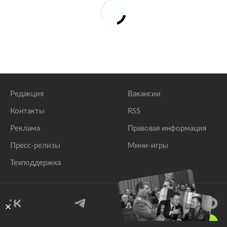
Редакция
Вакансии
Контакты
RSS
Реклама
Правовая информация
Пресс-релизы
Мини-игры
Техподдержка
18
+