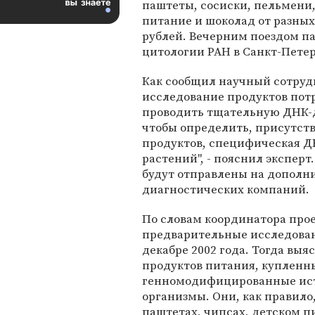
паштеты, сосиски, пельмени,
питание и шоколад от разных
рублей. Вечерним поездом п
цитологии РАН в Санкт-Петер
Как сообщил научный сотруд
исследование продуктов потр
проводить тщательную ДНК-д
чтобы определить, присутств
продуктов, специфическая 
растений", - пояснил эксперт
будут отправлены на дополни
диагностических компаний.
По словам координатора прое
предварительные исследован
декабре 2002 года. Тогда выя
продуктов питания, купленны
генномодифицированные ис
организмы. Они, как правило
паштетах, чипсах, детском п