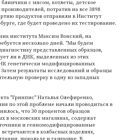
 блинчики с мясом, котлеты, детское
 производителей, потратив на все 3898
артию продуктов отправили в Институт
бурге, где будет проведено их тестирование.
ник института Максим Вонский, на
ебуется несколько дней. "Мы будем
иагностику представленных образцов,
ует ли в ДНК, выделенных из этих
ДНК генетически модифицированных
. Затем результаты исследований и образцы
тельную проверку в одну из западных
кта "Гринпис" Наталья Олефиренко,
ия по этой проблеме начали проводиться в
снилось, что 30 процентов образцов
х в московских магазинах, содержат
точники и генномодифицированные
, встречаются в колбасных изделиях,
итании, шоколаде и газировке. В