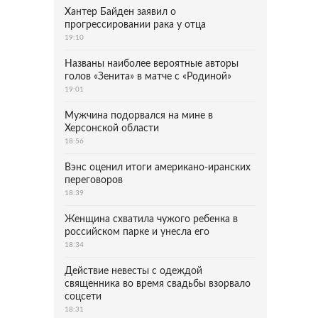
Хантер Байден заявил о
прогрессировании рака у отца
19:10
Названы наиболее вероятные авторы
голов «Зенита» в матче с «Родиной»
19:01
Мужчина подорвался на мине в
Херсонской области
18:56
Вэнс оценил итоги американо-иранских
переговоров
18:39
Женщина схватила чужого ребенка в
российском парке и унесла его
18:34
Действие невесты с одеждой
священника во время свадьбы взорвало
соцсети
18:31