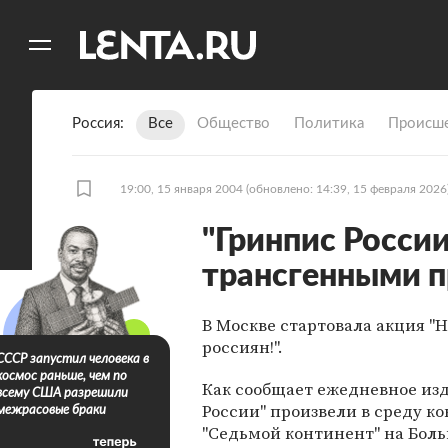
11
A
Россия
Все
Общество
Политика
Происше
19:00, 15 января 2004
(обновлено: 14:39, 15 февраля 2026
"Гринпис России
трансгенными 
В Москве стартовала акция "
россиян!".
СССР запустил человека в
космос раньше, чем по
Как сообщает ежедневное изд
всему США разрешили
России" произвели в среду к
межрасовые браки
"Седьмой континент" на Боль