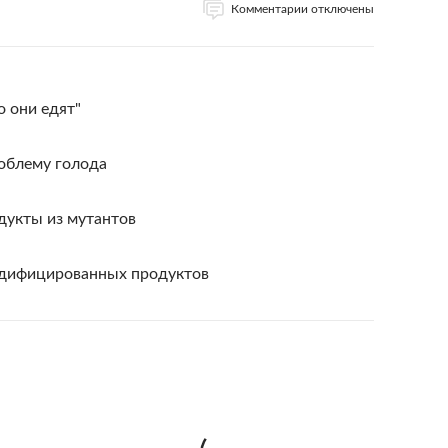
Комментарии отключены
о они едят"
облему голода
дукты из мутантов
одифицированных продуктов