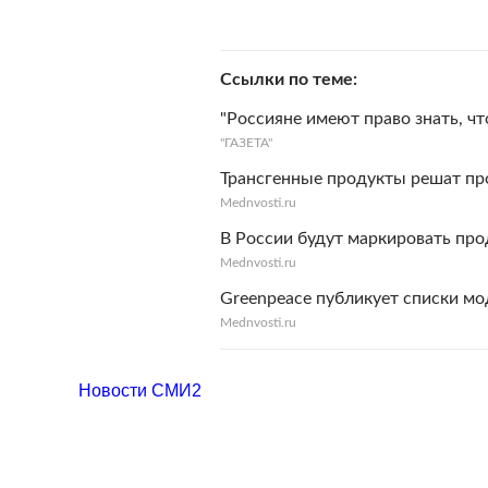
Ссылки по теме
"Россияне имеют право знать, чт
"ГАЗЕТА"
Трансгенные продукты решат пр
Mednvosti.ru
В России будут маркировать про
Mednvosti.ru
Greenpeace публикует списки м
Mednvosti.ru
Новости СМИ2