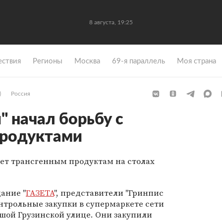
8 августа, 19:25
ствия
Регионы
Москва
69-я параллель
Моя страна
)
Россия
" начал борьбу с
продуктами
Нет трансгенным продуктам на столах
ание "
ГАЗЕТА
", представители "Гринпис
онтрольные закупки в супермаркете сети
шой Грузинской улице. Они закупили