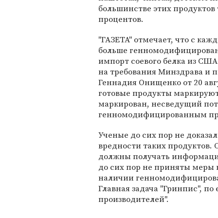
большинстве этих продуктов 
процентов.
"ГАЗЕТА" отмечает, что с ка
больше генномодифицированны
импорт соевого белка из США 
на требования Минздрава и п
Геннадия Онищенко от 20 ав
готовые продукты маркируютс
маркирован, несведущий потр
генномодифицированным про
Ученые до сих пор не доказал
вредности таких продуктов. 
должны получать информацию
до сих пор не приняты меры
наличии генномодифицирован
Главная задача "Гринпис", по
производителей".