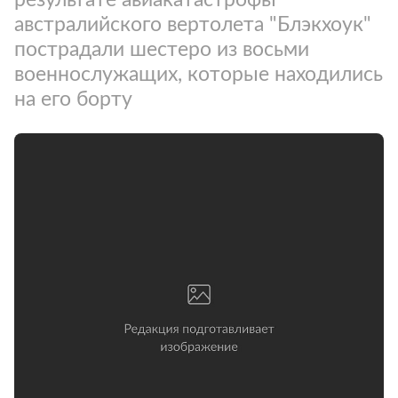
австралийского вертолета "Блэкхоук"
пострадали шестеро из восьми
военнослужащих, которые находились
на его борту