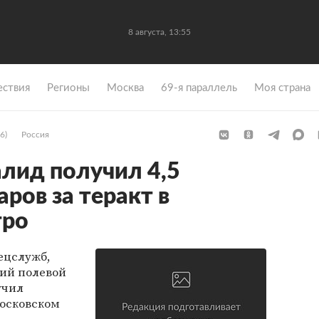
8 августа, 13:55
ствия
Регионы
Москва
69-я параллель
Моя страна
6)
Россия
алид получил 4,5
ров за теракт в
тро
ецслужб,
ий полевой
учил
московском