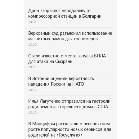
Дрон взорвался неподалеку от
компрессорной станции в Болгарии
13:35
Верховный суд разъяснил использование
магнитных рамок для госномеров
13:30
Стало известно о месте запуска БПЛА
для атаки на Сызрань
13:23
В Эстонии оценили вероятность
нападения России на НАТО
13:12
Илья Лагутенко отправился на гастроли
ради ремонта сгоревшего дома в США
13:10
В Минцифры рассказали о невероятном
росте популярности новых сервисов для
водителей на «Госуслугах»