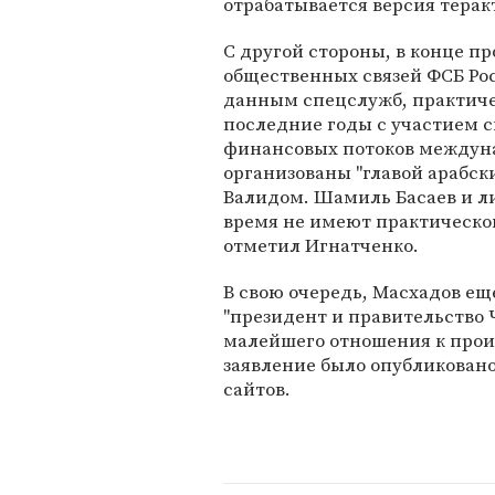
отрабатывается версия тера
С другой стороны, в конце п
общественных связей ФСБ Рос
данным спецслужб, практичес
последние годы с участием 
финансовых потоков междуна
организованы "главой арабски
Валидом. Шамиль Басаев и л
время не имеют практическо
отметил Игнатченко.
В свою очередь, Масхадов еще
"президент и правительство
малейшего отношения к прои
заявление было опубликовано
сайтов.