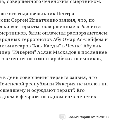
кта, совершенного чеченским смертником.
рошлого года начальник Центра
сии Сергей Игнатченко заявил, что, по
ки все теракты, совершенные в России за
смертников, были оплачены распорядителем
родных террористов Абу Омар Ас-Сейфом и
х эмиссаров "Аль-Каеды" в Чечне" Абу аль-
идер "Ичкерии" Аслан Масхадов в последнее
го влияния на планы арабских наемников,
 в день совершения теракта заявил, что
 Чеченской республики Ичкерия не имеют ни
сшедшему и осуждают теракт". Его
 днем 6 февраля на одном из чеченских
Комментарии отключены