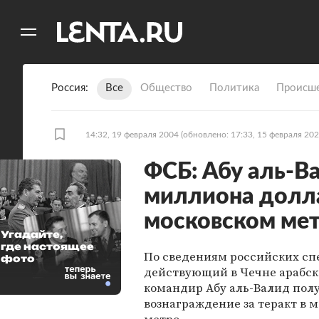
11
A
Россия
Все
Общество
Политика
Происше
14:32, 19 февраля 2004
(обновлено: 17:33, 15 февраля 202
ФСБ: Абу аль-В
миллиона долла
московском ме
Угадайте,
где настоящее
По сведениям российских сп
фото
действующий в Чечне арабск
командир Абу аль-Валид пол
вознаграждение за теракт в 