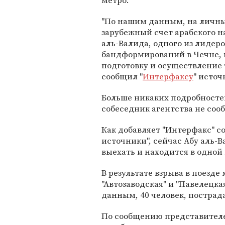
метро.
"По нашим данным, на личн
зарубежный счет арабского н
аль-Валида, одного из лидер
бандформирований в Чечне, 
подготовку и осуществление т
сообщил "
Интерфаксу
" источ
Больше никаких подробност
собеседник агентства не соо
Как добавляет "Интерфакс" с
источники", сейчас Абу аль-В
выехать и находится в одной 
В результате взрыва в поезд
"Автозаводская" и "Павелецк
данным, 40 человек, пострада
По сообщению представителей