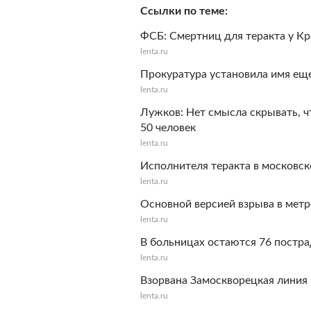
Ссылки по теме
ФСБ: Смертниц для теракта у К
lenta.ru
Прокуратура установила имя ещ
lenta.ru
Лужков: Нет смысла скрывать, ч
50 человек
lenta.ru
Исполнителя теракта в московс
lenta.ru
Основной версией взрыва в метр
lenta.ru
В больницах остаются 76 постра
lenta.ru
Взорвана Замоскворецкая линия
lenta.ru